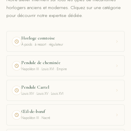
horlogers anciens et modernes. Cliquez sur une catégorie
pour découvrir notre expertise dédiée.
Horloge comtoise
À poids · à ressort · régulateur
Pendule de cheminée
Napoléon III · Louis XVI · Empire
Pendule Cartel
Louis XIV · Louis XV · Louis XVI
Œil-de-bœuf
Napoléon III · Nacré