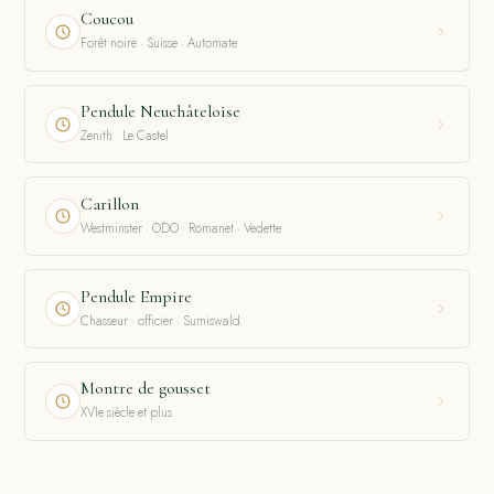
Coucou
Forêt noire · Suisse · Automate
Pendule Neuchâteloise
Zenith · Le Castel
Carillon
Westminster · ODO · Romanet · Vedette
Pendule Empire
Chasseur · officier · Sumiswald
Montre de gousset
XVIe siècle et plus